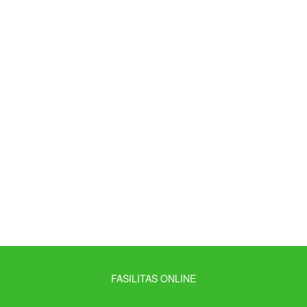
259
Total Siswa
28
Guru
4
Staff TU
FASILITAS ONLINE