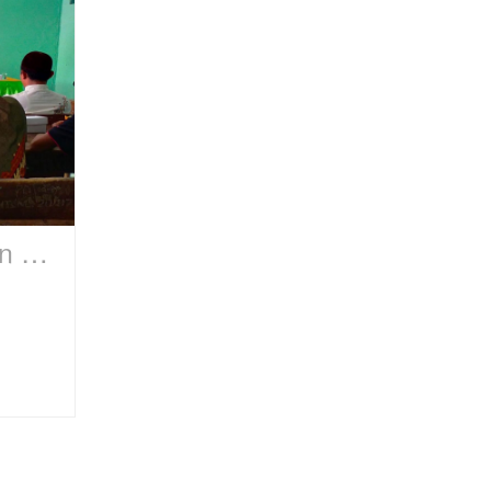
MTs NU 20 Kangkung Adakan Rapat Wali Murid