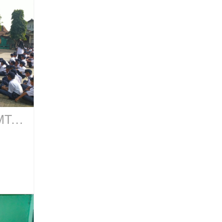
Pelantikan Kader Adiwiyata MTs NU 20 Kangkung